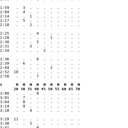
1:59   .  3  .  .  .  .  .  .  .  .

2:04   .  4  .  .  .  .  .  .  .  .

2:14   .  .  1  .  .  .  .  .  .  .

2:17   .  5  .  .  .  .  .  .  .  .

2:18   .  .  2  .  .  .  .  .  .  .

2:25   .  .  .  4  .  .  .  .  .  .

2:28   .  .  .  .  .  1  .  .  .  .

2:30   .  .  .  5  .  .  .  .  .  .

2:31   .  .  3  .  .  .  .  .  .  .

2:34   .  .  .  .  2  .  .  .  .  .

2:36   .  .  .  6  .  .  .  .  .  .

2:39   .  6  .  .  .  .  .  .  .  .

2:44   .  .  .  .  .  2  .  .  .  .

2:52  10  .  .  .  .  .  .  .  .  .

t      M  M  M  M  M  M  M  M  M  M

      20 30 35 40 45 50 55 60 65 70
3:00   .  .  .  8  .  .  .  .  .  .

3:01   .  7  .  .  .  .  .  .  .  .

3:04   .  8  .  .  .  .  .  .  .  .

3:14   .  9  .  .  .  .  .  .  .  .

3:18   .  .  4  .  .  .  .  .  .  .

3:29  11  .  .  .  .  .  .  .  .  .

3:38   .  .  5  .  .  .  .  .  .  .

3:41   .  .  .  9  .  .  .  .  .  .
