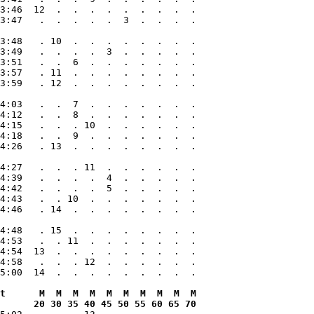
3:46  12  .  .  .  .  .  .  .  .  .

3:47   .  .  .  .  .  3  .  .  .  .

3:48   . 10  .  .  .  .  .  .  .  .

3:49   .  .  .  .  3  .  .  .  .  .

3:51   .  .  6  .  .  .  .  .  .  .

3:57   . 11  .  .  .  .  .  .  .  .

3:59   . 12  .  .  .  .  .  .  .  .

4:03   .  .  7  .  .  .  .  .  .  .

4:12   .  .  8  .  .  .  .  .  .  .

4:15   .  .  . 10  .  .  .  .  .  .

4:18   .  .  9  .  .  .  .  .  .  .

4:26   . 13  .  .  .  .  .  .  .  .

4:27   .  .  . 11  .  .  .  .  .  .

4:39   .  .  .  .  4  .  .  .  .  .

4:42   .  .  .  .  5  .  .  .  .  .

4:43   .  . 10  .  .  .  .  .  .  .

4:46   . 14  .  .  .  .  .  .  .  .

4:48   . 15  .  .  .  .  .  .  .  .

4:53   .  . 11  .  .  .  .  .  .  .

4:54  13  .  .  .  .  .  .  .  .  .

4:58   .  .  . 12  .  .  .  .  .  .

t      M  M  M  M  M  M  M  M  M  M

      20 30 35 40 45 50 55 60 65 70