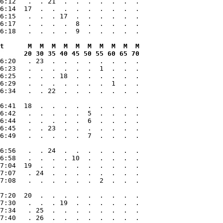
6:12   .  . 21  .  .  .  .  .  .  .

6:14  17  .  .  .  .  .  .  .  .  .

6:15   .  .  . 17  .  .  .  .  .  .

6:17   .  .  .  .  8  .  .  .  .  .

t      M  M  M  M  M  M  M  M  M  M

      20 30 35 40 45 50 55 60 65 70
6:20   . 23  .  .  .  .  .  .  .  .

6:23   .  .  .  .  .  .  1  .  .  .

6:25   .  .  . 18  .  .  .  .  .  .

6:29   .  .  .  .  .  .  .  1  .  .

6:34   .  . 22  .  .  .  .  .  .  .

6:41  18  .  .  .  .  .  .  .  .  .

6:42   .  .  .  .  .  5  .  .  .  .

6:44   .  .  .  .  .  6  .  .  .  .

6:45   .  . 23  .  .  .  .  .  .  .

6:49   .  .  .  .  .  7  .  .  .  .

6:56   .  . 24  .  .  .  .  .  .  .

6:58   .  .  .  . 10  .  .  .  .  .

7:04  19  .  .  .  .  .  .  .  .  .

7:07   . 24  .  .  .  .  .  .  .  .

7:08   .  .  .  .  .  .  2  .  .  .

7:20  20  .  .  .  .  .  .  .  .  .

7:30   .  .  . 19  .  .  .  .  .  .

7:34   . 25  .  .  .  .  .  .  .  .

7:40   . 26  .  .  .  .  .  .  .  .
