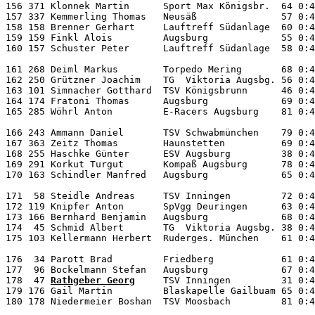
156 371 Klonnek Martin      Sport Max Königsbr.  64 0:4
157 337 Kemmerling Thomas   Neusäß               57 0:4
158 158 Brenner Gerhart     Lauftreff Südanlage  60 0:4
159 159 Finkl Alois         Augsburg             55 0:4
160 157 Schuster Peter      Lauftreff Südanlage  58 0:4
161 268 Deiml Markus        Torpedo Mering       68 0:4
162 250 Grützner Joachim    TG  Viktoria Augsbg. 56 0:4
163 101 Simnacher Gotthard  TSV Königsbrunn      46 0:4
164 174 Fratoni Thomas      Augsburg             69 0:4
165 285 Wöhrl Anton         E-Racers Augsburg    81 0:4
166 243 Ammann Daniel       TSV Schwabmünchen    79 0:4
167 363 Zeitz Thomas        Haunstetten          69 0:4
168 255 Haschke Günter      ESV Augsburg         38 0:4
169 291 Korkut Turgut       Kompaß Augsburg      78 0:4
170 163 Schindler Manfred   Augsburg             65 0:4
171  58 Steidle Andreas     TSV Inningen         72 0:4
172 119 Knipfer Anton       SpVgg Deuringen      63 0:4
173 166 Bernhard Benjamin   Augsburg             68 0:4
174  45 Schmid Albert       TG  Viktoria Augsbg. 38 0:4
175 103 Kellermann Herbert  Ruderges. München    61 0:4
176  34 Parott Brad         Friedberg            61 0:4
177  96 Bockelmann Stefan   Augsburg             67 0:4
178  47 
Rathgeber Georg
     TSV Inningen         31 0:4
179 176 Gail Martin         Blaskapelle Gailbuam 65 0:4