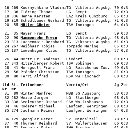
 16 269 Kourmychkine VladimiTG  Viktoria Augsbg. 70 0:3
 17  36 Flöring Thomas      LG  Sempt            72 0:3
 18 336 Henne Kersten       LAZ Kreis Günzburg   65 0:3
 19 319 Schedlbauer Gerhard TG  Viktoria Augsbg. 71 0:3
 20  55 
Müller Günter
       TSV Inningen         64 0:3
 21  35 Mayer Franz         LG  Sempt            59 0:3
 22  90 
Mammensohn Erwin
    TG  Viktoria Augsbg. 48 0:3
 23 313 Lachenmair Bernhard TG  Viktoria Augsbg. 61 0:3
 24 267 Weißhaar Tobias     Torpedo Mering       65 0:3
 25 137 Löwenhagen Klaus    TG  Viktoria Augsbg. 57 0:3
 26  44 Mertz Dr. Andreas   Diedorf              60 0:3
 27 343 Hitzelberger Robert TSV Bobingen         69 0:3
 28  41 Herzgsell Franz     LG  Reischenau-Zus.  49 0:3
 29  56 Pfänder Christian   TSV Inningen         81 0:3
lfd St. Teilnehmer          Verein/Ort           Jg Zei
Nr. Nr.                                                

 31  89 Winter Manfred      MBB SG Augsburg      58 0:3
 32 282 Weise Jürgen        LG  Stadtbergen      68 0:3
 33 338 Seeleuther Richard  SSV Wollishausen     72 0:3
 34  46 Roderer Michael     Laufgem. Wehringen   68 0:3
 35 274 Jaufmann Reiner     Laufgem. Wehringen   64 0:3
 36 129 Spengler Peter      SV  Mindelzell       78 0:3
 37  40 Thurner Reinhard    SV  Wulfertshausen   66 0:3
 38  71 Spengler Peter      SWV Fischach         61 0:3