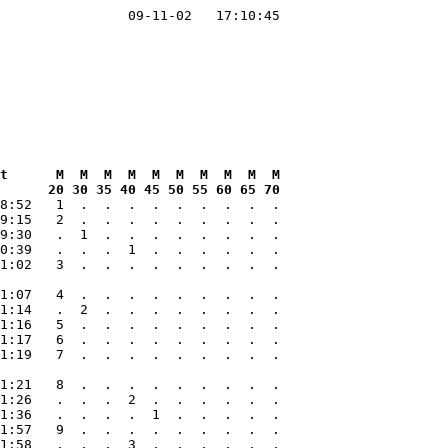
                09-11-02   17:10:45

    
t      M  M  M  M  M  M  M  M  M  M

      20 30 35 40 45 50 55 60 65 70
8:52   1  .  .  .  .  .  .  .  .  .

9:15   2  .  .  .  .  .  .  .  .  .

9:30   .  1  .  .  .  .  .  .  .  .

0:39   .  .  .  1  .  .  .  .  .  .

1:02   3  .  .  .  .  .  .  .  .  .

1:07   4  .  .  .  .  .  .  .  .  .

1:14   .  2  .  .  .  .  .  .  .  .

1:16   5  .  .  .  .  .  .  .  .  .

1:17   6  .  .  .  .  .  .  .  .  .

1:19   7  .  .  .  .  .  .  .  .  .

1:21   8  .  .  .  .  .  .  .  .  .

1:26   .  .  .  2  .  .  .  .  .  .

1:36   .  .  .  .  1  .  .  .  .  .

1:57   9  .  .  .  .  .  .  .  .  .

1:58   .  .  .  3  .  .  .  .  .  .
