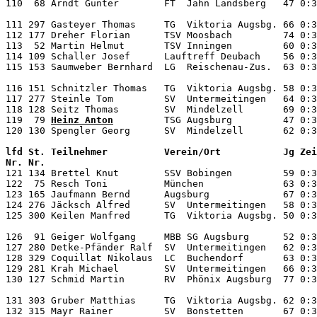
110  68 Arndt Günter        FT  Jahn Landsberg   47 0:3
111 297 Gasteyer Thomas     TG  Viktoria Augsbg. 66 0:3
112 177 Dreher Florian      TSV Moosbach         74 0:3
113  52 Martin Helmut       TSV Inningen         60 0:3
114 109 Schaller Josef      Lauftreff Deubach    56 0:3
115 153 Saumweber Bernhard  LG  Reischenau-Zus.  63 0:3
116 151 Schnitzler Thomas   TG  Viktoria Augsbg. 58 0:3
117 277 Steinle Tom         SV  Untermeitingen   64 0:3
118 128 Seitz Thomas        SV  Mindelzell       69 0:3
119  79 
Heinz Anton
         TSG Augsburg         47 0:3
lfd St. Teilnehmer          Verein/Ort           Jg Zei
Nr. Nr.                                                

121 134 Brettel Knut        SSV Bobingen         59 0:3
122  75 Resch Toni          München              63 0:3
123 165 Jaufmann Bernd      Augsburg             67 0:3
124 276 Jäcksch Alfred      SV  Untermeitingen   58 0:3
125 300 Keilen Manfred      TG  Viktoria Augsbg. 50 0:3
126  91 Geiger Wolfgang     MBB SG Augsburg      52 0:3
127 280 Detke-Pfänder Ralf  SV  Untermeitingen   62 0:3
128 329 Coquillat Nikolaus  LC  Buchendorf       63 0:3
129 281 Krah Michael        SV  Untermeitingen   66 0:3
130 127 Schmid Martin       RV  Phönix Augsburg  77 0:3
131 303 Gruber Matthias     TG  Viktoria Augsbg. 62 0:3
132 315 Mayr Rainer         SV  Bonstetten       67 0:3