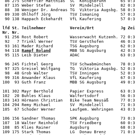
 86 275 Scheffler Matthias  SC  Königsbrunn      65 0:3
 87 135 Weber Stefan        SV  Mindelzell       82 0:3
 88  38 Weniger Dr. Andreas TG  Viktoria Augsbg. 58 0:3
 89 330 Ohlhoff Jörg        TSV Ismaning         57 0:3
lfd St. Teilnehmer          Verein/Ort           Jg Zei
Nr. Nr.                                                

 91 256 Rost Robert         Wasserwacht Kutzenh. 72 0:3
 92   7 Trinkl Werner       TSV Gersthofen       46 0:3
 93 161 Mader Richard       TSG Augsburg         62 0:3
 94 118 
Rampf Roland
        MBB SG Augsburg      42 0:3
 95 115 Leib Dieter         ADAC                 63 0:3
 96 245 Fichtel Georg       TSV Schwabmünchen    78 0:3
 97 325 Greisel Wolfgang    TG  Viktoria Augsbg. 52 0:3
 98  48 Grob Walter         TSV Inningen         52 0:3
 99 316 Anwander Klaus      VfL Kaufering        67 0:3
100  93 Guth Franz          MBB SG Augsburg      49 0:3
101 302 Mayr Berthold       Papier Express       63 0:3
102  20 Buhles Klaus        Walfertsdorf         56 0:3
103 143 Hörmann Christian   Bike Team Neusäß     77 0:3
104 294 Remy Michael        SV  Mindelzell       71 0:3
105  67 Schoder Werner      Laufgem. Wehringen   43 0:3
106 156 Sandner Thomas      SPK Augsburg         73 0:3
107  18 Walter Reinhold     TSV Friedberg        60 0:3
108  85 Klies Rainer        Augsburg             68 0:3
109 175 Stark Thomas        LG  Donau Brenz      71 0:3