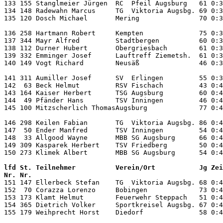
133 155 Stanglmeier Jürgen  RC  Pfeil Augsburg   61 0:3
134 148 Radewahn Marcus     TG  Viktoria Augsbg. 69 0:3
135 120 Dosch Michael       Mering               70 0:3
136 258 Hartmann Robert     Kempten              75 0:3
137 344 Mayr Alfred         Stadtbergen          60 0:3
138 112 Durner Hubert       Obergriesbach        61 0:3
139 332 Emminger Josef      Lauftreff Ziemetsh.  61 0:3
140 149 Vogt Richard        Neusäß               46 0:3
141 311 Aumiller Josef      SV  Erlingen         55 0:3
142  63 Beck Helmut         RSV Fischach         43 0:4
143 164 Kaiser Herbert      TSG Augsburg         60 0:4
144  49 Pfänder Hans        TSV Inningen         46 0:4
145 100 Mitzscherlich ThomasAugsburg             77 0:4
146 298 Keilen Fabian       TG  Viktoria Augsbg. 86 0:4
147  50 Ender Manfred       TSV Inningen         54 0:4
148  33 Allgood Wayne       MBB SG Augsburg      66 0:4
149 309 Kasparek Herbert    TSV Friedberg        50 0:4
lfd St. Teilnehmer          Verein/Ort           Jg Zei
Nr. Nr.                                                

151 147 Ellerbeck Stefan    TG  Viktoria Augsbg. 68 0:4
152  70 Corazza Lorenzo     Bobingen             73 0:4
153 173 Klamt Helmut        Feuerwehr Steppach   51 0:4
154 365 Dietrich Volker     Sportkreisel Augsbg. 67 0:4
155 179 Weihprecht Horst    Diedorf              58 0:4