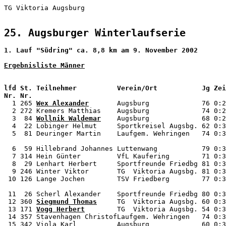
TG Viktoria Augsburg                                   
25. Augsburger Winterlaufserie      
1. Lauf "Südring" ca. 8,8 km am 9. November 2002
Ergebnisliste Männer
lfd St. Teilnehmer          Verein/Ort           Jg Zei
Nr. Nr.                                                

  1 265 
Wex Alexander
       Augsburg             76 0:2
  2 272 Kremers Matthias    Augsburg             74 0:2
  3  84 
Wollnik Waldemar
    Augsburg             68 0:2
  4  22 Lobinger Helmut     Sportkreisel Augsbg. 62 0:3
  5  81 Deuringer Martin    Laufgem. Wehringen   74 0:3
  6  59 Hillebrand Johannes Luttenwang           79 0:3
  7 314 Hein Günter         VfL Kaufering        71 0:3
  8  29 Lenhart Herbert     Sportfreunde Friedbg 81 0:3
  9 246 Winter Viktor       TG  Viktoria Augsbg. 81 0:3
 10 126 Lange Jochen        TSV Friedberg        77 0:3
 11  26 Scherl Alexander    Sportfreunde Friedbg 80 0:3
 12 360 
Siegmund Thomas
     TG  Viktoria Augsbg. 60 0:3
 13 171 
Vogg Herbert
        TG  Viktoria Augsbg. 54 0:3
 14 357 Stavenhagen ChristofLaufgem. Wehringen   74 0:3
 15 342 Viola Karl          Augsburg             60 0:3