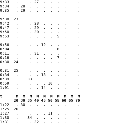
9:33   .  .  . 27  .  .  .  .  .  .

9:34   . 28  .  .  .  .  .  .  .  .

9:35   . 29  .  .  .  .  .  .  .  .

9:38  23  .  .  .  .  .  .  .  .  .

9:42   .  .  . 28  .  .  .  .  .  .

9:47   .  .  . 29  .  .  .  .  .  .

9:50   .  .  . 30  .  .  .  .  .  .

9:53   .  .  .  .  .  .  5  .  .  .

9:56   .  .  .  . 12  .  .  .  .  .

0:04   .  .  .  .  .  .  6  .  .  .

0:11   .  .  . 31  .  .  .  .  .  .

0:16   .  .  .  .  .  .  7  .  .  .

0:30  24  .  .  .  .  .  .  .  .  .

0:31  25  .  .  .  .  .  .  .  .  .

0:34   .  .  .  . 13  .  .  .  .  .

0:39   .  . 33  .  .  .  .  .  .  .

0:59   .  .  .  .  . 10  .  .  .  .

t      M  M  M  M  M  M  M  M  M  M

      20 30 35 40 45 50 55 60 65 70
1:22   . 30  .  .  .  .  .  .  .  .

1:25  26  .  .  .  .  .  .  .  .  .

1:27   .  .  .  .  . 11  .  .  .  .

1:30   .  . 34  .  .  .  .  .  .  .

1:31   .  .  . 32  .  .  .  .  .  .
