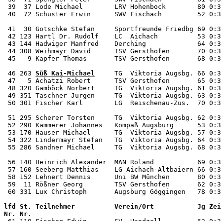
 39  37 Lode Michael        LRV Hohenbock        80 0:3
 40  72 Schuster Erwin      SWV Fischach         52 0:3
 41  30 Gotschke Stefan     Sportfreunde Friedbg 69 0:3
 42 123 Hartl Dr. Rudolf    LC  Aichach          53 0:3
 43 144 Hadwiger Manfred    Derching             64 0:3
 44 308 Weihmayr David      TSV Gersthofen       70 0:3
 45   9 Kapfer Thomas       TSV Gersthofen       68 0:3
 46 263 
Süß Kai-Michael
     TG  Viktoria Augsbg. 66 0:3
 47   5 Achatzi Robert      TSV Gersthofen       65 0:3
 48 320 Gamböck Norbert     TG  Viktoria Augsbg. 61 0:3
 49 351 Taschner Jürgen     TG  Viktoria Augsbg. 63 0:3
 50 301 Fischer Karl        LG  Reischenau-Zus.  70 0:3
 51 295 Scherer Torsten     TG  Viktoria Augsbg. 62 0:3
 52 290 Kammerer Johannes   Kompaß Augsburg      53 0:3
 53 170 Häuser Michael      TG  Viktoria Augsbg. 57 0:3
 54 322 Lindermayr Stefan   TG  Viktoria Augsbg. 64 0:3
 55 286 Sandner Michael     TG  Viktoria Augsbg. 68 0:3
 56 140 Heinrich Alexander  MAN Roland           69 0:3
 57 160 Seeberg Matthias    LG Aichach-Altbaiern 66 0:3
 58 152 Lehnert Dennis      Uni BW München       80 0:3
 59  11 Rößner Georg        TSV Gersthofen       62 0:3
lfd St. Teilnehmer          Verein/Ort           Jg Zei
Nr. Nr.                                                