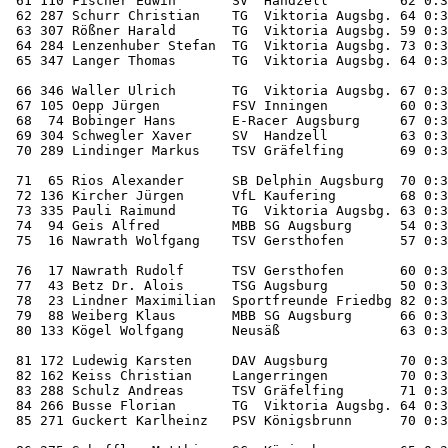

 61 110 Fischer Edwin       SV  Handzell         62 0:3
 62 287 Schurr Christian    TG  Viktoria Augsbg. 64 0:3
 63 307 Rößner Harald       TG  Viktoria Augsbg. 59 0:3
 64 284 Lenzenhuber Stefan  TG  Viktoria Augsbg. 73 0:3
 65 347 Langer Thomas       TG  Viktoria Augsbg. 64 0:3
 66 346 Waller Ulrich       TG  Viktoria Augsbg. 67 0:3
 67 105 Oepp Jürgen         FSV Inningen         60 0:3
 68  74 Bobinger Hans       E-Racer Augsburg     67 0:3
 69 304 Schwegler Xaver     SV  Handzell         63 0:3
 70 289 Lindinger Markus    TSV Gräfelfing       69 0:3
 71  65 Rios Alexander      SB Delphin Augsburg  70 0:3
 72 136 Kircher Jürgen      VfL Kaufering        68 0:3
 73 335 Pauli Raimund       TG  Viktoria Augsbg. 63 0:3
 74  94 Geis Alfred         MBB SG Augsburg      54 0:3
 75  16 Nawrath Wolfgang    TSV Gersthofen       57 0:3
 76  17 Nawrath Rudolf      TSV Gersthofen       60 0:3
 77  43 Betz Dr. Alois      TSG Augsburg         50 0:3
 78  23 Lindner Maximilian  Sportfreunde Friedbg 82 0:3
 79  88 Weiberg Klaus       MBB SG Augsburg      66 0:3
 80 133 Kögel Wolfgang      Neusäß               63 0:3
 81 172 Ludewig Karsten     DAV Augsburg         70 0:3
 82 162 Keiss Christian     Langerringen         70 0:3
 83 288 Schulz Andreas      TSV Gräfelfing       71 0:3
 84 266 Busse Florian       TG  Viktoria Augsbg. 64 0:3
 85 271 Guckert Karlheinz   PSV Königsbrunn      70 0:3