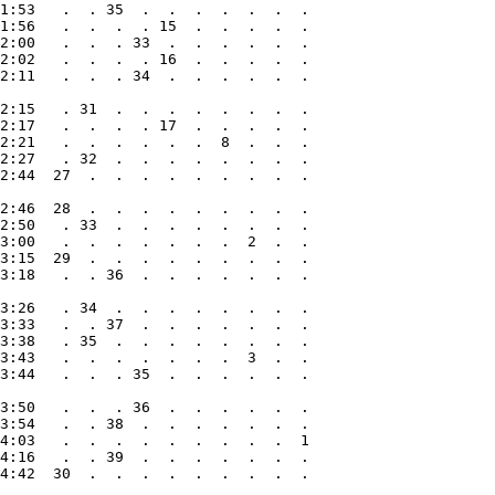
1:53   .  . 35  .  .  .  .  .  .  .

1:56   .  .  .  . 15  .  .  .  .  .

2:00   .  .  . 33  .  .  .  .  .  .

2:02   .  .  .  . 16  .  .  .  .  .

2:11   .  .  . 34  .  .  .  .  .  .

2:15   . 31  .  .  .  .  .  .  .  .

2:17   .  .  .  . 17  .  .  .  .  .

2:21   .  .  .  .  .  .  8  .  .  .

2:27   . 32  .  .  .  .  .  .  .  .

2:44  27  .  .  .  .  .  .  .  .  .

2:46  28  .  .  .  .  .  .  .  .  .

2:50   . 33  .  .  .  .  .  .  .  .

3:00   .  .  .  .  .  .  .  2  .  .

3:15  29  .  .  .  .  .  .  .  .  .

3:18   .  . 36  .  .  .  .  .  .  .

3:26   . 34  .  .  .  .  .  .  .  .

3:33   .  . 37  .  .  .  .  .  .  .

3:38   . 35  .  .  .  .  .  .  .  .

3:43   .  .  .  .  .  .  .  3  .  .

3:44   .  .  . 35  .  .  .  .  .  .

3:50   .  .  . 36  .  .  .  .  .  .

3:54   .  . 38  .  .  .  .  .  .  .

4:03   .  .  .  .  .  .  .  .  .  1

4:16   .  . 39  .  .  .  .  .  .  .
