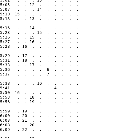
5:02   .  .  . 13  .  .  .  .  .  .

5:05   .  . 12  .  .  .  .  .  .  .

5:07   .  .  . 14  .  .  .  .  .  .

5:10  15  .  .  .  .  .  .  .  .  .

5:13   .  . 13  .  .  .  .  .  .  .

5:16   .  . 14  .  .  .  .  .  .  .

5:23   .  .  . 15  .  .  .  .  .  .

5:26   .  . 15  .  .  .  .  .  .  .

5:27   .  . 16  .  .  .  .  .  .  .

5:28   . 16  .  .  .  .  .  .  .  .

5:29   . 17  .  .  .  .  .  .  .  .

5:31   . 18  .  .  .  .  .  .  .  .

5:33   .  . 17  .  .  .  .  .  .  .

5:36   .  .  .  .  6  .  .  .  .  .

5:37   .  .  .  .  7  .  .  .  .  .

5:38   .  .  . 16  .  .  .  .  .  .

5:41   .  .  .  .  .  4  .  .  .  .

5:50  16  .  .  .  .  .  .  .  .  .

5:53   .  . 18  .  .  .  .  .  .  .

5:56   .  . 19  .  .  .  .  .  .  .

5:59   . 19  .  .  .  .  .  .  .  .

6:00   . 20  .  .  .  .  .  .  .  .

6:03   . 21  .  .  .  .  .  .  .  .

6:08   .  . 20  .  .  .  .  .  .  .

6:09   . 22  .  .  .  .  .  .  .  .
