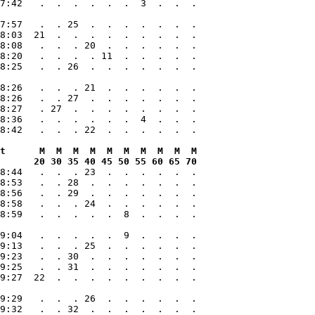
7:42   .  .  .  .  .  .  3  .  .  .

7:57   .  . 25  .  .  .  .  .  .  .

8:03  21  .  .  .  .  .  .  .  .  .

8:08   .  .  . 20  .  .  .  .  .  .

8:20   .  .  .  . 11  .  .  .  .  .

8:25   .  . 26  .  .  .  .  .  .  .

8:26   .  .  . 21  .  .  .  .  .  .

8:26   .  . 27  .  .  .  .  .  .  .

8:27   . 27  .  .  .  .  .  .  .  .

8:36   .  .  .  .  .  .  4  .  .  .

t      M  M  M  M  M  M  M  M  M  M

      20 30 35 40 45 50 55 60 65 70
8:44   .  .  . 23  .  .  .  .  .  .

8:53   .  . 28  .  .  .  .  .  .  .

8:56   .  . 29  .  .  .  .  .  .  .

8:58   .  .  . 24  .  .  .  .  .  .

8:59   .  .  .  .  .  8  .  .  .  .

9:04   .  .  .  .  .  9  .  .  .  .

9:13   .  .  . 25  .  .  .  .  .  .

9:23   .  . 30  .  .  .  .  .  .  .

9:25   .  . 31  .  .  .  .  .  .  .

9:27  22  .  .  .  .  .  .  .  .  .

9:29   .  .  . 26  .  .  .  .  .  .

9:32   .  . 32  .  .  .  .  .  .  .
