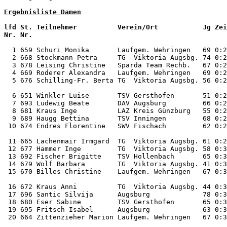
Ergebnisliste Damen
lfd St. Teilnehmer          Verein/Ort           Jg Zei
  1 659 Schuri Monika       Laufgem. Wehringen   69 0:2
  2 668 Stöckmann Petra     TG  Viktoria Augsbg. 74 0:2
  3 678 Leising Christine   Sparda Team Rechb.   67 0:2
  4 669 Roderer Alexandra   Laufgem. Wehringen   69 0:2
  5 676 Schilling-Fr. Berta TG  Viktoria Augsbg. 56 0:2
  6 651 Winkler Luise       TSV Gersthofen       51 0:2
  7 693 Ludewig Beate       DAV Augsburg         66 0:2
  8 681 Kraus Inge          LAZ Kreis Günzburg   55 0:2
  9 689 Haugg Bettina       TSV Inningen         68 0:2
 10 674 Endres Florentine   SWV Fischach         62 0:2
 11 665 Lachenmair Irmgard  TG  Viktoria Augsbg. 61 0:2
 12 677 Hammer Inge         TG  Viktoria Augsbg. 58 0:3
 13 692 Fischer Brigitte    TSV Hollenbach       65 0:3
 14 679 Wolf Barbara        TG  Viktoria Augsbg. 41 0:3
 15 670 Billes Christine    Laufgem. Wehringen   67 0:3
 16 672 Kraus Anni          TG  Viktoria Augsbg. 44 0:3
 17 696 Santic Silvija      Augsburg             78 0:3
 18 680 Eser Sabine         TSV Gersthofen       65 0:3
 19 695 Fritsch Isabel      Augsburg             63 0:3
 20 664 Zittenzieher Marion Laufgem. Wehringen   67 0:3