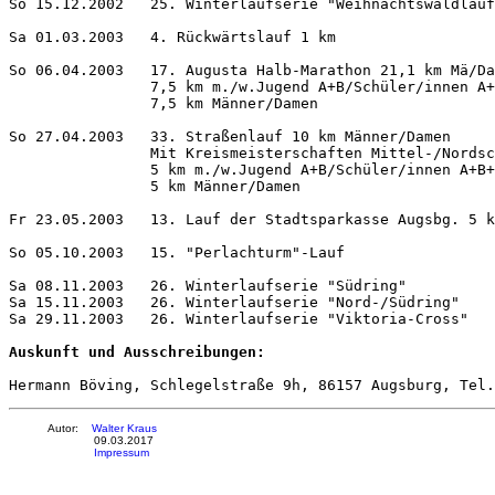
So 15.12.2002   25. Winterlaufserie "Weihnachtswaldlauf
Sa 01.03.2003   4. Rückwärtslauf 1 km                  
So 06.04.2003   17. Augusta Halb-Marathon 21,1 km Mä/Da
                7,5 km m./w.Jugend A+B/Schüler/innen A+
                7,5 km Männer/Damen

So 27.04.2003   33. Straßenlauf 10 km Männer/Damen     
                Mit Kreismeisterschaften Mittel-/Nordsc
                5 km m./w.Jugend A+B/Schüler/innen A+B+
                5 km Männer/Damen

Fr 23.05.2003   13. Lauf der Stadtsparkasse Augsbg. 5 k
So 05.10.2003   15. "Perlachturm"-Lauf                 
Sa 08.11.2003   26. Winterlaufserie "Südring"          
Sa 15.11.2003   26. Winterlaufserie "Nord-/Südring"    
Sa 29.11.2003   26. Winterlaufserie "Viktoria-Cross"   
Auskunft und Ausschreibungen:
Autor:
Walter Kraus
09.03.2017
Impressum