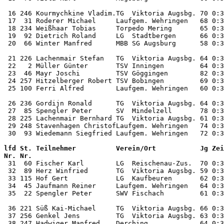
 16 246 Kourmychkine Vladim.TG  Viktoria Augsbg. 70 0:3
 17  31 Roderer Michael     Laufgem. Wehringen   68 0:3
 18 234 Weißhaar Tobias     Torpedo Mering       65 0:3
 19  92 Dietrich Roland     LG  Stadtbergen      66 0:3
 20  66 Winter Manfred      MBB SG Augsburg      58 0:3
 21 226 Lachenmair Stefan   TG  Viktoria Augsbg. 64 0:3
 22   2 Müller Günter       TSV Inningen         64 0:3
 23  46 Mayr Joschi         TSV Göggingen        82 0:3
 24 257 Hitzelberger Robert TSV Bobingen         69 0:3
 25 100 Ferri Alfred        Laufgem. Wehringen   60 0:3
 26 236 Gordijn Ronald      TG  Viktoria Augsbg. 64 0:3
 27  85 Spengler Peter      SV  Mindelzell       78 0:3
 28 225 Lachenmair Bernhard TG  Viktoria Augsbg. 61 0:3
 29 248 Stavenhagen ChristofLaufgem. Wehringen   74 0:3
lfd St. Teilnehmer          Verein/Ort           Jg Zei
Nr. Nr.                                                

 31  60 Fischer Karl        LG  Reischenau-Zus.  70 0:3
 32  89 Herz Winfried       TG  Viktoria Augsbg. 59 0:3
 33 115 Hof Gert            LG  Kaufbeuren       62 0:3
 34  45 Jaufmann Reiner     Laufgem. Wehringen   64 0:3
 35  22 Spengler Peter      SWV Fischach         61 0:3
 36 221 Süß Kai-Michael     TG  Viktoria Augsbg. 66 0:3
 37 256 Genkel Jens         TG  Viktoria Augsbg. 63 0:3
 38 247 Hadwiger Manfred    Derching             64 0:3