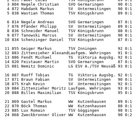
  3 804 Negele Christian    SVO Germaringen      90 0:1
  4 872 Habdank Markus      SV  Untermeitingen   90 0:1
  5 838 Wastian Thomas      TSV Königsbrunn      89 0:1
  6 814 Negele Andreas      SVO Germaringen      87 0:1
  7 876 Pfänder Philipp     SV  Untermeitingen   89 0:1
  8 836 Schneider Manuel    TSV Königsbrunn      88 0:1
  9 877 Tanowski Marcus     SV  Untermeitingen   90 0:1
 10 834 Schenzinger Daniel  TSV Königsbrunn      87 0:1
 11 855 Geiger Markus       TSV Inningen         92 0:1
 12 883 Zittenzieher AlexandLaufgem. Wehringen   91 0:1
 13 886 Fendt Michael       TG  Viktoria Augsbg. 92 0:1
 14 820 Feistauer Martin    SVO Germaringen      87 0:1
 15 881 Nemitz Dominic      LG ESV A./TSV Neusäß 93 0:1
 16 887 Ruoff Tobias        TG  Viktoria Augsbg. 92 0:1
 17 871 Braun Fabian        SV  Untermeitingen   90 0:1
 18 875 Krah Kevin          SV  Untermeitingen   92 0:1
 19 884 Zittenzieher Moritz Laufgem. Wehringen   93 0:1
 20 888 Billes Maximilian   TSV Königsbrunn      95 0:1
 21 869 Gastel Markus       WW  Kutzenhausen     89 0:1
 22 870 Böck Thomas         WW  Kutzenhausen     88 0:1
 23 885 Lux Romain          TSV Göggingen        90 0:1
 24 868 Zweckbronner Oliver WW  Kutzenhausen     90 0:2