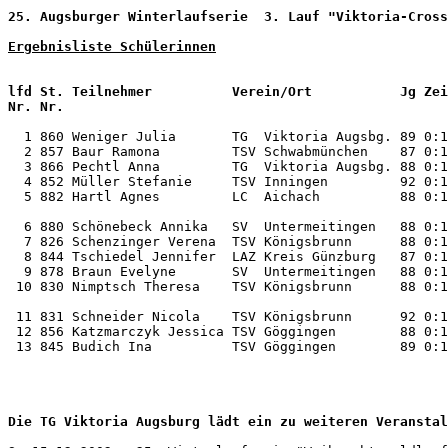
25. Augsburger Winterlaufserie  3. Lauf "Viktoria-Cross
Ergebnisliste Schülerinnen
                                                       
lfd St. Teilnehmer          Verein/Ort           Jg Zei
  1 860 Weniger Julia       TG  Viktoria Augsbg. 89 0:1
  2 857 Baur Ramona         TSV Schwabmünchen    87 0:1
  3 866 Pechtl Anna         TG  Viktoria Augsbg. 88 0:1
  4 852 Müller Stefanie     TSV Inningen         92 0:1
  5 882 Hartl Agnes         LC  Aichach          88 0:1
  6 880 Schönebeck Annika   SV  Untermeitingen   88 0:1
  7 826 Schenzinger Verena  TSV Königsbrunn      88 0:1
  8 844 Tschiedel Jennifer  LAZ Kreis Günzburg   87 0:1
  9 878 Braun Evelyne       SV  Untermeitingen   88 0:1
 10 830 Nimptsch Theresa    TSV Königsbrunn      88 0:1
 11 831 Schneider Nicola    TSV Königsbrunn      92 0:1
 12 856 Katzmarczyk Jessica TSV Göggingen        88 0:1
 13 845 Budich Ina          TSV Göggingen        89 0:1
Die TG Viktoria Augsburg lädt ein zu weiteren Veranstal