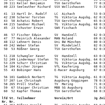
 39 111 Keller Benjamin     TSV Gersthofen       77 0:3
 40 223 Seeleuther Richard  SSV Wollishausen     72 0:3
 41  13 Hartl Dr. Rudolf    LC  Aichach          53 0:3
 42 230 Scherer Torsten     TG  Viktoria Augsbg. 62 0:3
 43  50 Achatzi Robert      TSV Gersthofen       65 0:3
 44 215 Sandner Michael     TG  Viktoria Augsbg. 68 0:3
 45  23 Schuster Erwin      SWV Fischach         52 0:3
 46  57 Fischer Edwin       SV  Handzell         62 0:3
 47  77 Heinrich Alexander  MAN Roland           69 0:3
 48 112 Lehnert Denis       Uni BW München       80 0:3
 49 242 Weber Stefan        SV  Mindelzell       82 0:3
 50  53 Rößner Georg        TSV Gersthofen       62 0:3
 51 218 Schwegler Xaver     SV  Handzell         63 0:3
 52 249 Lindermayr Stefan   TG  Viktoria Augsbg. 64 0:3
 53 229 Schurr Christian    TG  Viktoria Augsbg. 64 0:3
 54 104 Kircher Jürgen      VfL Kaufering        68 0:3
 55  43 Bobinger Hans       E-Racer Augsburg     67 0:3
 56 101 Gamböck Norbert     TG  Viktoria Augsbg. 61 0:3
 57 207 Lux Christoph       Augsburg Göggingen   78 0:3
 58 265 Pröll Stefan        TV  Mering           71 0:3
 59  67 Staiger Christian   MBB SG Augsburg      71 0:3
lfd St. Teilnehmer          Verein/Ort           Jg Zei
Nr. Nr.                                                