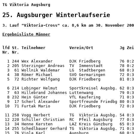
TG Viktoria Augsburg                                   
25. Augsburger Winterlaufserie      
3. Lauf "Viktoria-Cross" ca. 8,6 km am 30. November 200
Ergebnisliste Männer
lfd St. Teilnehmer          Verein/Ort           Jg Zei
  1 244 Wex Alexander       DJK Friedberg        76 0:2
  2 205 Sterzinger Andreas  TV  Immenstadt       78 0:2
  3  61 Wollnik Waldemar    LG  Stadtbergen      68 0:3
  4  38 Römer Michael       SVO Germaringen      72 0:3
  5  72 Richter Wolfgang    DJK Friedberg        81 0:3
  6 214 Lobinger Helmut     Sportkreisel Augsbg. 62 0:3
  7  63 Hillebrand Johannes Luttenwang           79 0:3
  8 232 Hein Günter         VfL Kaufering        71 0:3
  9  17 Scherl Alexander    Sportfreunde Friedbg 80 0:3
 10  71 Furtak Mario        DJK Friedberg        72 0:3
 11 258 Vogg Herbert        TG  Viktoria Augsbg. 54 0:3
 12 220 Schiller Christian  RC  Pfeil Augsburg   77 0:3
 13  34 Henne Kersten       LAZ Kreis Günzburg   65 0:3
 14 255 Schedlbauer Gerhard TG  Viktoria Augsbg. 71 0:3
 15  76 Viola Karl          Augsburg             60 0:3