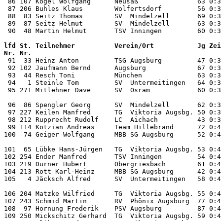
 86 107 Kögel Wolfgang      Neusäß               63 0:3
 87 206 Buhles Klaus        Wolfertsdorf         56 0:3
 88  83 Seitz Thomas        SV  Mindelzell       69 0:3
 89  87 Seitz Helmut        SV  Mindelzell       63 0:3
lfd St. Teilnehmer          Verein/Ort           Jg Zei
Nr. Nr.                                                

 91  33 Heinz Anton         TSG Augsburg         47 0:3
 92 102 Jaufmann Bernd      Augsburg             67 0:3
 93  44 Resch Toni          München              63 0:3
 94   1 Steinle Tom         SV  Untermeitingen   64 0:3
 95 271 Mitlehner Dave      SV  Osram            60 0:3
 96  86 Spengler Georg      SV  Mindelzell       62 0:3
 97 227 Keilen Manfred      TG  Viktoria Augsbg. 50 0:3
 98 212 Rupprecht Rudolf    LC  Aichach          43 0:3
 99 114 Kotzian Andreas     Team Hillebrand      72 0:4
100  74 Geiger Wolfgang     MBB SG Augsburg      52 0:4
101  65 Lübke Hans-Jürgen   TG  Viktoria Augsbg. 53 0:4
102 254 Ender Manfred       TSV Inningen         54 0:4
103 219 Durner Hubert       Obergriesbach        61 0:4
104 213 Rott Karl-Heinz     MBB SG Augsburg      42 0:4
105   4 Jäcksch Alfred      SV  Untermeitingen   58 0:4
106 204 Matzke Wilfried     TG  Viktoria Augsbg. 55 0:4
107 243 Schmid Martin       RV  Phönix Augsburg  77 0:4
108  97 Hornung Frederik    PSV Augsburg         87 0:4
109 250 Mickschitz Gerhard  TG  Viktoria Augsbg. 59 0:4