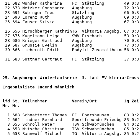
 21 682 Wunder Katharina    FC  Stätzling        49 0:3
 22 673 Netzker Constance   Augsburg             72 0:3
 23 691 Bobinger Ines       Stätzling            66 0:3
 24 690 Lorenz Ruth         Augsburg             69 0:3
 25 694 Fauser Silvia       Augsburg             67 0:3
 26 656 Hirschberger KathrinTG  Viktoria Augsbg. 67 0:3
 27 675 Kugelmann Helga     SWV Fischach         53 0:3
 28 686 Krieger Gertraud    Augsburg             70 0:3
 29 687 Grussie Evelin      Augsburg             77 0:3
 30 666 Lieberoth Edith     Bodyfit Zusamaltheim 56 0:3
 31 683 Suttner Gertraut    FC  Stätzling        37 0:3
25. Augsburger Winterlaufserie  3. Lauf "Viktoria-Cross
Ergebnisliste Jugend männlich
                                                       
lfd St. Teilnehmer          Verein/Ort           Jg Zei
  1 688 Schnatterer Thomas  FC  Ebershausen      83 0:2
  2 662 Lindner Bernhard    Sportfreunde Friedbg 83 0:2
  3 655 Schroll Peter       TSV Schwabmünchen    84 0:2
  4 653 Nitsche Christian   TSV Schwabmünchen    85 0:2
  5 658 Bannwolf Michael    TG  Viktoria Augsbg. 85 0:2