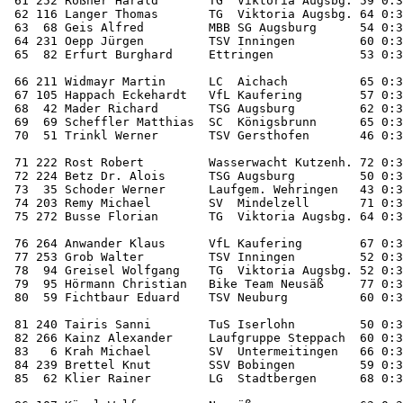

 61 252 Rößner Harald       TG  Viktoria Augsbg. 59 0:3
 62 116 Langer Thomas       TG  Viktoria Augsbg. 64 0:3
 63  68 Geis Alfred         MBB SG Augsburg      54 0:3
 64 231 Oepp Jürgen         TSV Inningen         60 0:3
 65  82 Erfurt Burghard     Ettringen            53 0:3
 66 211 Widmayr Martin      LC  Aichach          65 0:3
 67 105 Happach Eckehardt   VfL Kaufering        57 0:3
 68  42 Mader Richard       TSG Augsburg         62 0:3
 69  69 Scheffler Matthias  SC  Königsbrunn      65 0:3
 70  51 Trinkl Werner       TSV Gersthofen       46 0:3
 71 222 Rost Robert         Wasserwacht Kutzenh. 72 0:3
 72 224 Betz Dr. Alois      TSG Augsburg         50 0:3
 73  35 Schoder Werner      Laufgem. Wehringen   43 0:3
 74 203 Remy Michael        SV  Mindelzell       71 0:3
 75 272 Busse Florian       TG  Viktoria Augsbg. 64 0:3
 76 264 Anwander Klaus      VfL Kaufering        67 0:3
 77 253 Grob Walter         TSV Inningen         52 0:3
 78  94 Greisel Wolfgang    TG  Viktoria Augsbg. 52 0:3
 79  95 Hörmann Christian   Bike Team Neusäß     77 0:3
 80  59 Fichtbaur Eduard    TSV Neuburg          60 0:3
 81 240 Tairis Sanni        TuS Iserlohn         50 0:3
 82 266 Kainz Alexander     Laufgruppe Steppach  60 0:3
 83   6 Krah Michael        SV  Untermeitingen   66 0:3
 84 239 Brettel Knut        SSV Bobingen         59 0:3
 85  62 Klier Rainer        LG  Stadtbergen      68 0:3