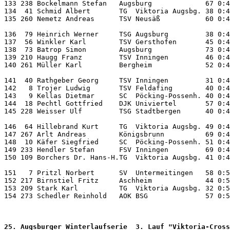
133 238 Bockelmann Stefan   Augsburg             67 0:4
134  41 Schmid Albert       TG  Viktoria Augsbg. 38 0:4
135 260 Nemetz Andreas      TSV Neusäß           60 0:4
136  79 Heinrich Werner     TSG Augsburg         38 0:4
137  56 Winkler Karl        TSV Gersthofen       45 0:4
138  73 Batrop Simon        Augsburg             73 0:4
139 210 Haugg Franz         TSV Inningen         46 0:4
140 261 Müller Karl         Bergheim             52 0:4
141  40 Rathgeber Georg     TSV Inningen         31 0:4
142   8 Trojer Ludwig       TSV Feldafing        40 0:4
143   9 Kellas Dietmar      SC  Pöcking-Possenh. 40 0:4
144  18 Pechtl Gottfried    DJK Univiertel       57 0:4
145 228 Weisser Ulf         TSG Stadtbergen      40 0:4
146  64 Hillebrand Kurt     TG  Viktoria Augsbg. 49 0:4
147 267 Arlt Andreas        Königsbrunn          69 0:4
148  10 Käfer Siegfried     SC  Pöcking-Possenh. 51 0:4
149 233 Hendler Stefan      FSV Inningen         69 0:4
150 109 Borchers Dr. Hans-H.TG  Viktoria Augsbg. 41 0:4
151   7 Pritzl Norbert      SV  Untermeitingen   58 0:5
152 217 Birnstiel Fritz     Aschheim             44 0:5
153 209 Stark Karl          TG  Viktoria Augsbg. 32 0:5
154 273 Schedler Reinhold   AOK BSG              57 0:5
25. Augsburger Winterlaufserie  3. Lauf "Viktoria-Cross