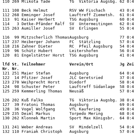
110 269 Mlikota Tade        TG  Viktoria Augsbg. 62 0:4
111 108 Beck Helmut         RSV WW Fischach      43 0:4
112 268 Emminger Josef      Lauftreff Ziemetsh.  61 0:4
113  91 Kaiser Herbert      TSG Augsburg         60 0:4
114   3 Detke-Pfänder Ralf  SV  Untermeitingen   62 0:4
115 263 Aumiller Josef      SV  Erlingen         55 0:4
116  99 Mitzscherlich ThomasAugsburg             77 0:4
117 237 Heiberger Johann    FC  Stätzling        57 0:4
118 216 Zahner Dieter       RC  Pfeil Augsburg   54 0:4
119  96 Schütz Hubert       Leitershofen         56 0:4
lfd St. Teilnehmer          Verein/Ort           Jg Zei
Nr. Nr.                                                

121 251 Maier Stefan        Augsburg             64 0:4
122  14 Pfitzer Josef       JLC Geretsried       37 0:4
123 270 Weihprecht Horst    Diedorf              58 0:4
124  98 Schuster Peter      Lauftreff Südanlage  58 0:4
125 259 Kemmerling Thomas   Neusäß               57 0:4
126 202 Kuß Falko           TG  Viktoria Augsbg. 38 0:4
127  39 Fratoni Thomas      Augsburg             69 0:4
128  36 Vogel Wolfgang      VfL Kaufering        49 0:4
129 235 Deiml Markus        Torpedo Mering       68 0:4
130 262 Klonnek Martin      Sport Max Königsbr.  64 0:4
131 241 Weber Andreas       SV  Mindelzell       54 0:4
132 110 Franiak Christoph   Augsburg             57 0:4