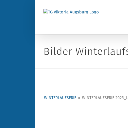
Zum
Inhalt
springen
Bilder Winterlauf
WINTERLAUFSERIE
»
WINTERLAUFSERIE 2025_