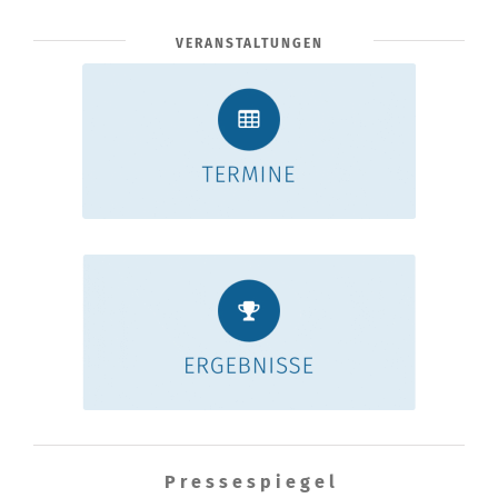
VERANSTALTUNGEN
P r e s s e s p i e g e l