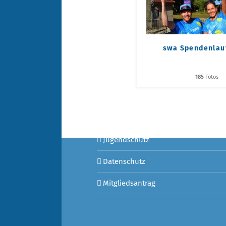
swa Spendenlau
Sportangebot
185
Fotos
Termine
Ergebnisse
Jugendschutz
Datenschutz
Mitgliedsantrag