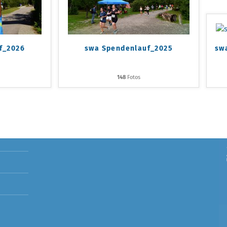
f_2026
swa Spendenlauf_2025
sw
P
148
Fotos