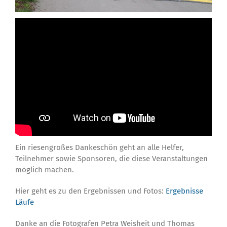
Ein riesengroßes Dankeschön geht an alle Helfer,
Teilnehmer sowie Sponsoren, die diese Veranstaltungen
möglich machen.
Hier geht es zu den Ergebnissen und Fotos:
Ergebnisse
Läufe
Danke an die Fotografen Petra Weisheit und Thomas