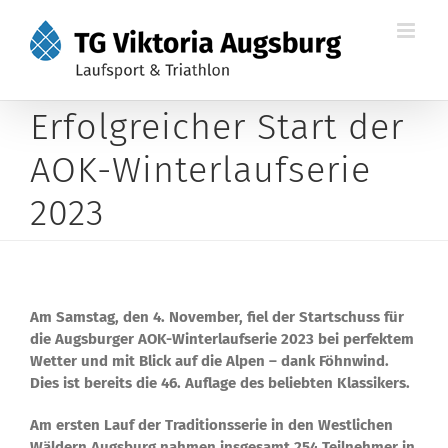
Zum
Inhalt
springen
Erfolgreicher Start der
AOK-Winterlaufserie
2023
Am Samstag, den 4. November, fiel der Startschuss für
die Augsburger AOK-Winterlaufserie 2023 bei perfektem
Wetter und mit Blick auf die Alpen – dank Föhnwind.
Dies ist bereits die 46. Auflage des beliebten Klassikers.
Am ersten Lauf der Traditionsserie in den Westlichen
Wäldern Augsburg nahmen insgesamt 254 Teilnehmer in