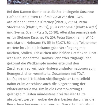
Bei den Damen dominierte die Seriensiegerin Susanne
Hafner auch diesen Lauf mit 24:48 vor den TGVA
Athletinnen Stefanie Kirschey (Platz 2, 25:16), Petra
Stöckmann (Platz 3, 25:52), Julia Greppmair (Platz 4 26:17)
und Svenja Gliem (Platz 5, 26:30). Altersklassensiege gab
es für Stefanie Kirschey (W 20), Petra Stöckmann (W 40)
und Marion Hofmann (W 55 in 30:07). Für alle Teilnehmer
wartete im Ziel die bekannt gute Verpflegung mit
Kuchen, Stollen, Lebkuchen und heißen Getränken. Dort
war auch Moderator Thomas Schnitzler zugange, der
gekonnt die Wettkämpfe moderierte und den
Zuschauern so wichtige Hintergrundinformationen zum
Renngeschehen vermittelte. Zusammen mit TGVA
Laufsport und Triathlon Abteilungsleiter Lars Leifeld
nahm er im Anschluss auch die Siegerehrung der
Winterlaufserie vor. Um in die Gesamtwertung zu
gelangen mussten mindestens drei der vier Läufe
absolviert werden, wobei die drei besten davon für die
Bewertung herangezogen werden. Wie schon erwähnt