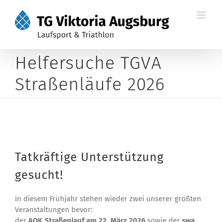
Zum
Inhalt
springen
Helfersuche TGVA
Straßenläufe 2026
Tatkräftige Unterstützung
gesucht!
In diesem Frühjahr stehen wieder zwei unserer größten
Veranstaltungen bevor:
der
AOK Straßenlauf am 22. März 2026
sowie der
swa