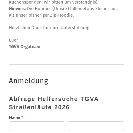
Kuchenspenden, wir bitten um Verständnis).
Hinweis:
Die Hoodies (Unisex) fallen etwas kleiner aus
als unser bisheriger Zip-Hoodie.
Herzlichen Dank für eure Unterstützung!
Euer
TGVA Orgateam
Anmeldung
Abfrage
Abfrage Helfersuche TGVA
Helfersuche
Straßenläufe 2026
TGVA
Straßenläufe
Name
*
2026
Vorname
Nachname