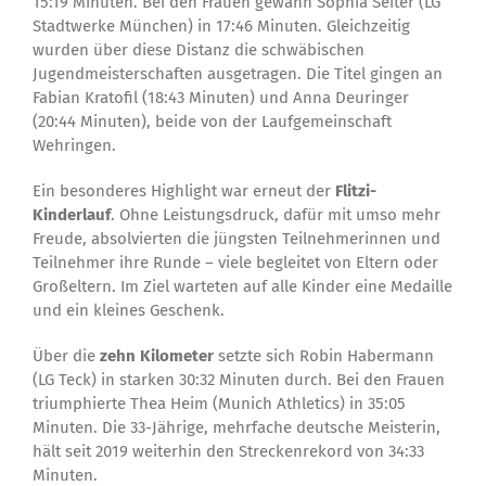
15:19 Minuten. Bei den Frauen gewann Sophia Seiter (LG
Stadtwerke München) in 17:46 Minuten. Gleichzeitig
wurden über diese Distanz die schwäbischen
Jugendmeisterschaften ausgetragen. Die Titel gingen an
Fabian Kratofil (18:43 Minuten) und Anna Deuringer
(20:44 Minuten), beide von der Laufgemeinschaft
Wehringen.
Ein besonderes Highlight war erneut der
Flitzi-
Kinderlauf
. Ohne Leistungsdruck, dafür mit umso mehr
Freude, absolvierten die jüngsten Teilnehmerinnen und
Teilnehmer ihre Runde – viele begleitet von Eltern oder
Großeltern. Im Ziel warteten auf alle Kinder eine Medaille
und ein kleines Geschenk.
Über die
zehn Kilometer
setzte sich Robin Habermann
(LG Teck) in starken 30:32 Minuten durch. Bei den Frauen
triumphierte Thea Heim (Munich Athletics) in 35:05
Minuten. Die 33-Jährige, mehrfache deutsche Meisterin,
hält seit 2019 weiterhin den Streckenrekord von 34:33
Minuten.