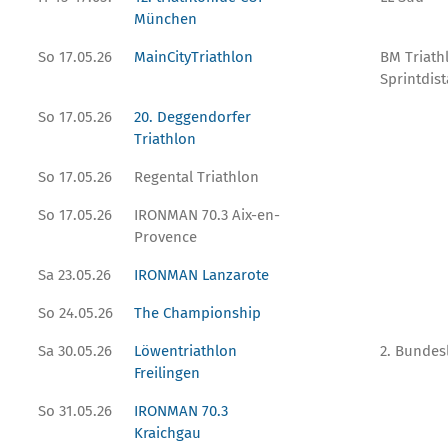
München
So 17.05.26
MainCityTriathlon
BM Triath
Sprintdis
So 17.05.26
20. Deggendorfer
Triathlon
So 17.05.26
Regental Triathlon
So 17.05.26
IRONMAN 70.3 Aix-en-
Provence
Sa 23.05.26
IRONMAN Lanzarote
So 24.05.26
The Championship
Sa 30.05.26
Löwentriathlon
2. Bundes
Freilingen
So 31.05.26
IRONMAN 70.3
Kraichgau