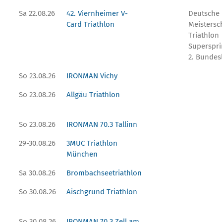
Sa 22.08.26
42. Viernheimer V-
Deutsche
Card Triathlon
Meistersc
Triathlon
Superspri
2. Bundes
So 23.08.26
IRONMAN Vichy
So 23.08.26
Allgäu Triathlon
So 23.08.26
IRONMAN 70.3 Tallinn
29-30.08.26
3MUC Triathlon
München
Sa 30.08.26
Brombachseetriathlon
So 30.08.26
Aischgrund Triathlon
So 30.08.26
IRONMAN 70.3 Zell am