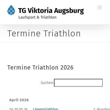
Zum
Inhalt
springen
Termine Triathlon
Termine Triathlon 2026
Suchen:
April 2026
Sa 30.05.26
Löwentriathlon
2. Bundes