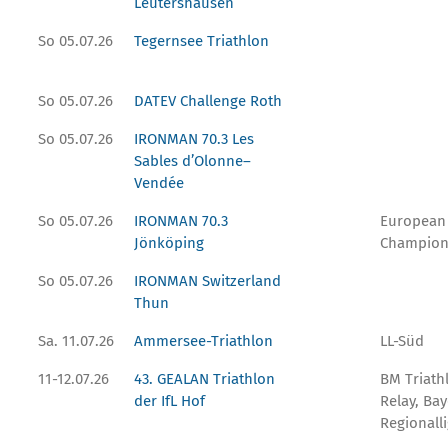
Leutershausen
So 05.07.26
Tegernsee Triathlon
So 05.07.26
DATEV Challenge Roth
So 05.07.26
IRONMAN 70.3 Les
Sables d’Olonne–
Vendée
So 05.07.26
IRONMAN 70.3
European
Jönköping
Champion
So 05.07.26
IRONMAN Switzerland
Thun
Sa. 11.07.26
Ammersee-Triathlon
LL-Süd
11-12.07.26
43. GEALAN Triathlon
BM Triath
der IfL Hof
Relay, Bay
Regionall