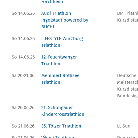
Forchheim
So 14.06.26
Audi Triathlon
BM Triath
Ingolstadt powered by
Kurzdista
BÜCHL
So 14.06.26
LIFESTYLE Würzburg
Triathlon
So 14.06.26
12. Feuchtwanger
Triathlon
Sa 20-21.06.
Memmert Rothsee
Deutsche
Triathlon
Meistersc
Kurzdistan
Bundeslig
Sa 20.06.26
21. Schongauer
Kindercrosstriathlon
So 21.06.26
35. Tölzer Triathlon
LL-Süd
So 21.06.26
Viking Triathlon
Deutsche