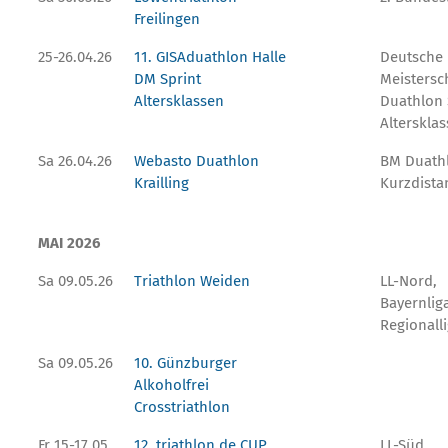
Freilingen
25-26.04.26
11. GISAduathlon Halle
Deutsche
DM Sprint
Meistersc
Altersklassen
Duathlon 
Altersklas
Sa 26.04.26
Webasto Duathlon
BM Duath
Krailling
Kurzdista
MAI 2026
Sa 09.05.26
Triathlon Weiden
LL-Nord,
Bayernlig
Regionall
Sa 09.05.26
10. Günzburger
Alkoholfrei
Crosstriathlon
Fr 15-17.05.
12. triathlon.de CUP
LL-Süd