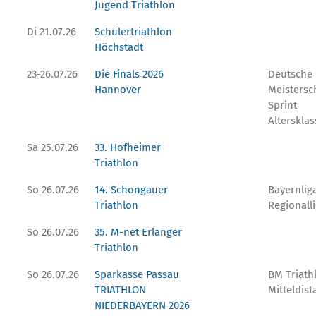
Jugend Triathlon
Di 21.07.26
Schülertriathlon
Höchstadt
23-26.07.26
Die Finals 2026
Deutsche
Hannover
Meistersc
Sprint
Altersklas
Sa 25.07.26
33. Hofheimer
Triathlon
So 26.07.26
14. Schongauer
Bayernlig
Triathlon
Regionall
So 26.07.26
35. M-net Erlanger
Triathlon
So 26.07.26
Sparkasse Passau
BM Triath
TRIATHLON
Mitteldist
NIEDERBAYERN 2026