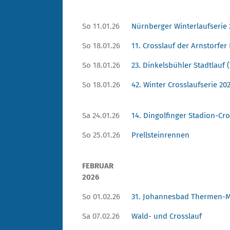
So 11.01.26
Nürnberger Winterlaufserie
So 18.01.26
11. Crosslauf der Arnstorfer 
So 18.01.26
23. Dinkelsbühler Stadtlauf 
So 18.01.26
42. Winter Crosslaufserie 20
Sa 24.01.26
14. Dingolfinger Stadion-Cro
So 25.01.26
Prellsteinrennen
FEBRUAR
2026
So 01.02.26
31. Johannesbad Thermen-M
Sa 07.02.26
Wald- und Crosslauf