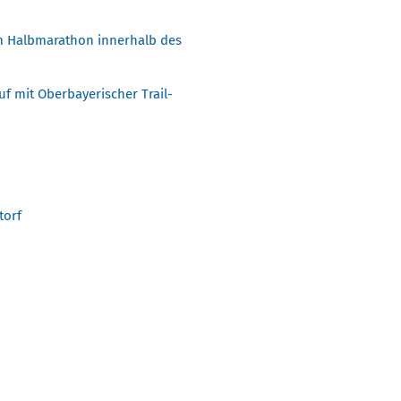
m Halbmarathon innerhalb des
uf mit Oberbayerischer Trail-
torf
n