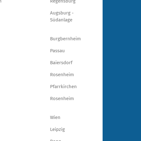
m
Regensburg
Augsburg -
Südanlage
Burgbernheim
Passau
Baiersdorf
Rosenheim
Pfarrkirchen
Rosenheim
Wien
Leipzig