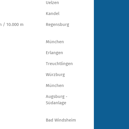
Uelzen
Kandel
m / 10.000 m
Regensburg
München
Erlangen
Treuchtlingen
Würzburg
München
Augsburg -
Südanlage
Bad Windsheim