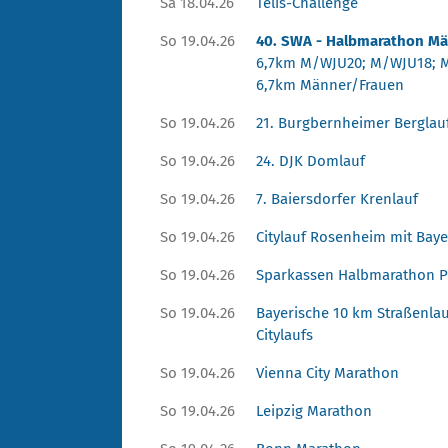
Sa 18.04.26
Telis-Challenge
So 19.04.26
40. SWA - Halbmarathon Mä
6,7km M/WJU20; M/WJU18; 
6,7km Männer/Frauen
So 19.04.26
21. Burgbernheimer Berglau
So 19.04.26
24. DJK Domlauf
So 19.04.26
7. Baiersdorfer Krenlauf
So 19.04.26
Citylauf Rosenheim mit Baye
So 19.04.26
Sparkassen Halbmarathon P
So 19.04.26
Bayerische 10 km Straßenla
Citylaufs
So 19.04.26
Vienna City Marathon
So 19.04.26
Leipzig Marathon