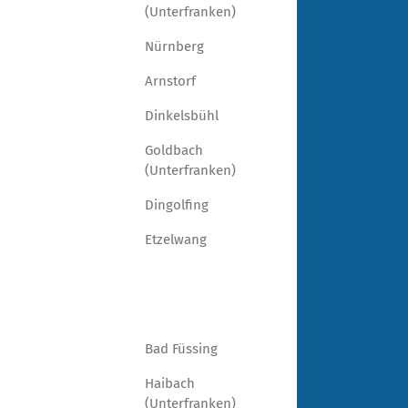
(Unterfranken)
Nürnberg
Arnstorf
Dinkelsbühl
Goldbach
(Unterfranken)
Dingolfing
Etzelwang
Bad Füssing
Haibach
(Unterfranken)