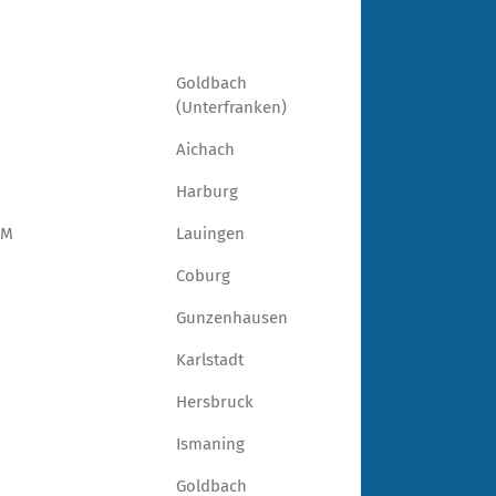
Goldbach
(Unterfranken)
Aichach
Harburg
HM
Lauingen
Coburg
Gunzenhausen
Karlstadt
Hersbruck
Ismaning
Goldbach