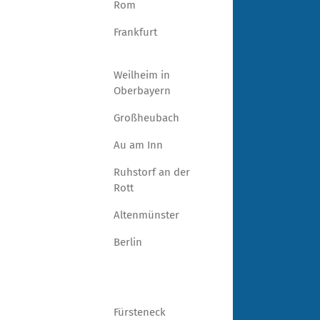
Rom
Frankfurt
Weilheim in
Oberbayern
Großheubach
Au am Inn
Ruhstorf an der
Rott
Altenmünster
Berlin
Fürsteneck