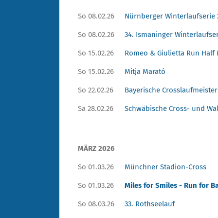
So 08.02.26
Nürnberger Winterlaufserie
So 08.02.26
34. Ismaninger Winterlaufse
So 15.02.26
Romeo & Giulietta Run Half
So 15.02.26
Mitja Marató
So 22.02.26
Bayerische Crosslaufmeiste
Sa 28.02.26
Schwäbische Cross- und Wal
MÄRZ 2026
So 01.03.26
Münchner Stadion-Cross
So 01.03.26
Miles for Smiles - Run for 
So 08.03.26
33. Rothseelauf