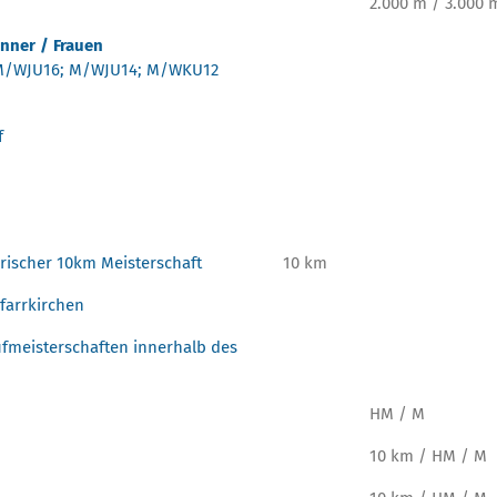
2.000 m / 3.000 
nner / Frauen
M/WJU16; M/WJU14; M/WKU12
f
rischer 10km Meisterschaft
10 km
farrkirchen
ufmeisterschaften innerhalb des
HM / M
10 km / HM / M