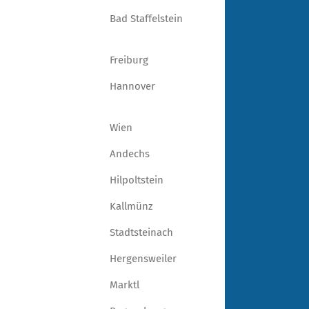
Bad Staffelstein
Freiburg
Hannover
Wien
Andechs
Hilpoltstein
Kallmünz
Stadtsteinach
Hergensweiler
Marktl