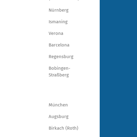
Nürnberg
Ismaning
Verona
Barcelona
Regensburg
Bobingen-
Straßberg
München
Augsburg
Birkach (Roth)