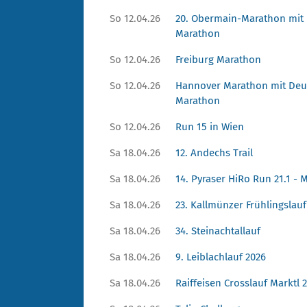
So 12.04.26
20. Obermain-Marathon mit 
Marathon
So 12.04.26
Freiburg Marathon
So 12.04.26
Hannover Marathon mit Deu
Marathon
So 12.04.26
Run 15 in Wien
Sa 18.04.26
12. Andechs Trail
Sa 18.04.26
14. Pyraser HiRo Run 21.1 - 
Sa 18.04.26
23. Kallmünzer Frühlingslauf
Sa 18.04.26
34. Steinachtallauf
Sa 18.04.26
9. Leiblachlauf 2026
Sa 18.04.26
Raiffeisen Crosslauf Marktl 