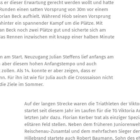
ss er dieser Erwartung gerecht werden wollt und hatte
ei Runden einen satten Vorsprung von 30m vor einem
lorian Beck aufhielt. Während Hiob seinen Vorsprung
dahinter ein spannender Kampf um die Plätze. Mit
an Beck noch zwei Plätze gut und sicherte sich am
e das Rennen inzwischen mit knapp einer halben Minute
ten am Start. Neuzugang Julian Steffens lief anfangs am
nn aber diesem hohen Anfangstempo und auch
zollen. Als 14. konnte er aber zeigen, dass er
. Für ihn ist wie für Julia auch die Crosssaison nicht
 die Ziele im Sommer.
Auf der langen Strecke waren die Triathleten der Vikto
startet seit diesem Jahr im Laufen für die TG Viktoria 
letzten Jahr dazu. Florian Kerber trat als einziger Spez
elitären Feld stellen. Neben dem früheren Juniorenwel
Reischenau-Zusamtal und dem mehrfachen Sieger der 
Hillebrand startete auch Robert Baumann, Sohn des 