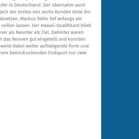
ufer in Deutschland. Der übernahm auch
Nach der ersten von sechs Runden löste ihn
 absetzen. Markus Stöhr lief anfangs am
reißen lassen. Der Hawaii-Qualifikant blieb
aner als Neunter als Ziel. Dahinter waren
ch das Rennen gut eingeteilt und konnten
beweist dabei weiter aufsteigende Form und
 einem beeindruckenden Endspurt nur zwei