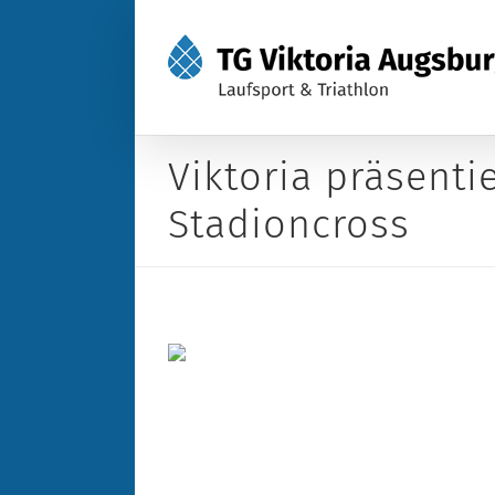
Zum
Inhalt
springen
Viktoria präsenti
Stadioncross