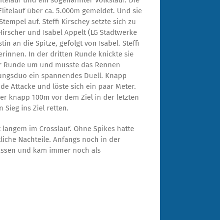
itelauf und ein sogenannter Volkslauf. Die
 Elitelauf über ca. 5.000m gemeldet. Und sie
mpel auf. Steffi Kirschey setzte sich zu
Hirscher und Isabel Appelt (LG Stadtwerke
n an die Spitze, gefolgt von Isabel. Steffi
erinnen. In der dritten Runde knickte sie
er Runde um und musste das Rennen
ührungsduo ein spannendes Duell. Knapp
de Attacke und löste sich ein paar Meter.
ber knapp 100m vor dem Ziel in der letzten
 Sieg ins Ziel retten.
it langem im Crosslauf. Ohne Spikes hatte
tliche Nachteile. Anfangs noch in der
lassen und kam immer noch als