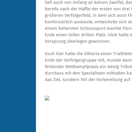
ließ auch von Anfang an keinen Zweifel, da
bereits nach der Hälfte der ersten von dr
größeren Verfolgerfeld, in dem sich auch F
kontinuierlich ausbaute, entwickelte sich 
einem beherzten Schlussspurt machte Flori
Ende einen tollen dritten Platz. Hiob hatt
Vorsprung überlegen gewonnen.
Auch hier hatte die Viktoria einen Triathle
Ende der Verfolgergruppe mit, musste da
fehlender Wettkampfpraxis ein wenig Tribut 
durchaus mit den Spezialisten mithalten kann
das Ziel, sondern Teil der Vorbereitung auf