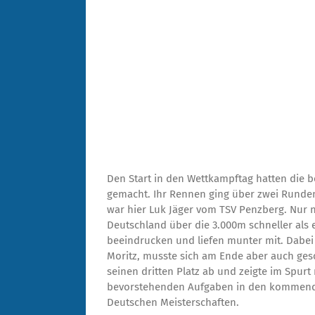
Den Start in den Wettkampftag hatten die 
gemacht. Ihr Rennen ging über zwei Runden 
war hier Luk Jäger vom TSV Penzberg. Nur n
Deutschland über die 3.000m schneller als 
beeindrucken und liefen munter mit. Dabei
Moritz, musste sich am Ende aber auch ges
seinen dritten Platz ab und zeigte im Spurt
bevorstehenden Aufgaben in den kommend
Deutschen Meisterschaften.