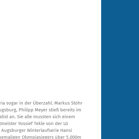
ria sogar in der Überzahl. Markus Stöhr
Augsburg, Philipp Meyer stieß bereits im
ialist an. Sie alle mussten sich einem
tmeister Yossief Tekle von der LG
Augsburger Winterlaufserie Hansi
ehemaligen Olympiasiegers über 5.000m