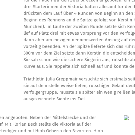
Für die Frauen wurden zwei Strecken angeboten, ein El
drei Starterinnen der Viktoria hatten allesamt für den
drückten dem Lauf über 4 Runden von Beginn an den Ste
Beginn des Rennens an die Spitze gefolgt von Kerstin 
München). Im Laufe der zweiten Runde setzte sich Kersti
lief auf Platz drei mit etwas Vorsprung vor den Verfolg
dann aber am einzigen nennenswerten Anstieg auf d
vorzeitig beenden. An der Spitze lieferte sich das F
300m vor dem Ziel setzte dann Kerstin die entscheiden
Sie sah schon wie die sichere Siegerin aus, rutschte a
Kurve aus. Sie rappelte sich schnell auf und konnte den
Triathletin Julia Greppmair versuchte sich erstmals se
sie auf dem stellenweise tiefen, rutschigen Geläuf deu
Verfolgergruppe, musste sie später ein wenig reißen 
ausgezeichnete Siebte ins Ziel.
en angeboten. Neben der Mittelstrecke und der
. Mit Florian Beck stellte die Viktoria auf der
rteidiger und mit Hiob Gebisso den Favoriten. Hiob