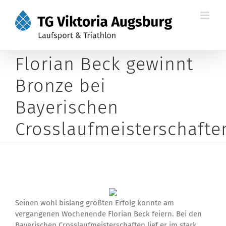
Zum
Inhalt
springen
Florian Beck gewinnt
Bronze bei
Bayerischen
Crosslaufmeisterschafte
Seinen wohl bislang größten Erfolg konnte am
vergangenen Wochenende Florian Beck feiern. Bei den
Bayerischen Crosslaufmeisterschaften lief er im stark